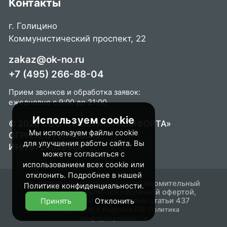
Контакты
г. Голицино
Коммунистический проспект, 22
zakaz@ok-no.ru
+7 (495) 266-88-04
Прием звонков и обработка заявок:
ежедневно с 9:00 до 21:00
Используем cookie
© 2026 ООО «ПРАКТИКА КОМФОРТА»
Мы используем файлы cookie
ОГРН 1217700488015
для улучшения работы сайта. Вы
ИНН 9724059968
можете согласиться с
использованием всех cookie или
отклонить. Подробнее в нашей
Информация на сайте носит ознакомительный
Политике конфиденциальности
.
характер и не является публичной офертой,
определяемой положениями статьи 437
Принять
Отклонить
Гражданского кодекса РФ.
Политика
конфиденциальности