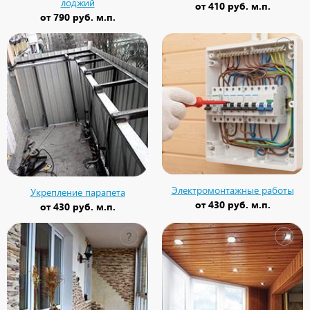
лоджий
от
410 руб. м.п.
от
790 руб. м.п.
?
?
Электромонтажные работы
Укрепление парапета
от
430 руб. м.п.
от
430 руб. м.п.
?
?