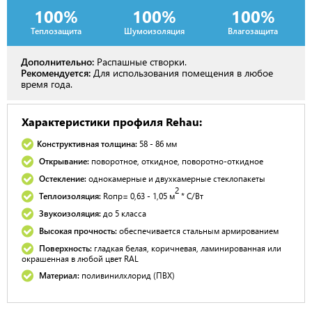
100%
100%
100%
Теплозащита
Шумоизоляция
Влагозащита
Дополнительно:
Распашные створки.
Рекомендуется:
Для использования помещения в любое
время года.
Характеристики профиля Rehau:
Конструктивная толщина:
58 - 86 мм
Открывание:
поворотное, откидное, поворотно-откидное
Остекление:
однокамерные и двухкамерные стеклопакеты
2
Теплоизоляция:
R
опр
= 0,63 - 1,05 м
* С/Вт
Звукоизоляция:
до 5 класса
Высокая прочность:
обеспечивается стальным армированием
Поверхность:
гладкая белая, коричневая, ламинированная или
окрашенная в любой цвет RAL
Материал:
поливинилхлорид (ПВХ)