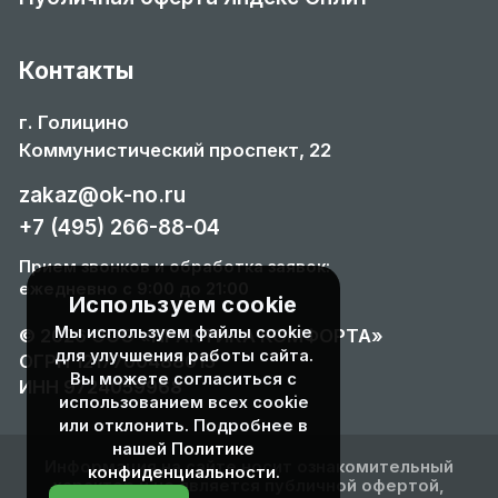
Контакты
г. Голицино
Коммунистический проспект, 22
zakaz@ok-no.ru
+7 (495) 266-88-04
Прием звонков и обработка заявок:
ежедневно с 9:00 до 21:00
Используем cookie
Мы используем файлы cookie
© 2026 ООО «ПРАКТИКА КОМФОРТА»
для улучшения работы сайта.
ОГРН 1217700488015
Вы можете согласиться с
ИНН 9724059968
использованием всех cookie
или отклонить. Подробнее в
нашей
Политике
Информация на сайте носит ознакомительный
конфиденциальности
.
характер и не является публичной офертой,