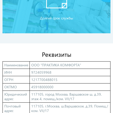
Долгий срок службы
Реквизиты
Наименование
ООО "ПРАКТИКА КОМФОРТА"
ИНН
9724059968
ОГРН
1217700488015
ОКТМО
45918000000
Юридический
117105, город Москва, Варшавское ш, д.39,
адрес
этаж 4, помещ./ком. VII/17
Почтовый
117105, г.Москва, ш.Варшавское, д.39, Помещ./
адрес
ком. VII/17